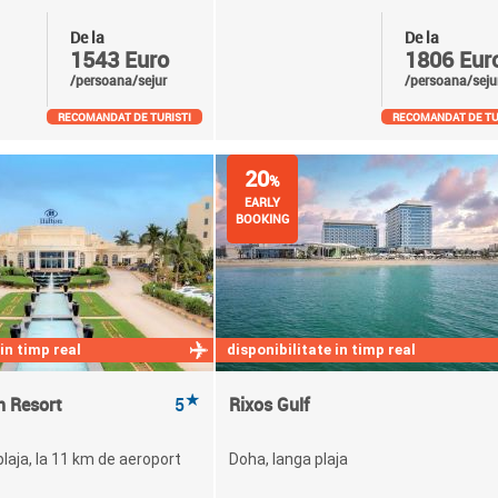
De la
De la
1543 Euro
1806 Eur
/persoana/sejur
/persoana/seju
RECOMANDAT DE TURISTI
RECOMANDAT DE TU
20
%
EARLY
BOOKING
 in timp real
disponibilitate in timp real
★
h Resort
5
Rixos Gulf
plaja, la 11 km de aeroport
Doha, langa plaja