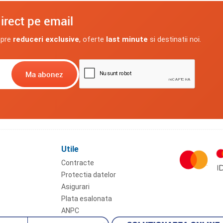
irect pe email
spre
reduceri exclusive
, oferte
last minute
si destinatii noi.
Utile
Contracte
Protectia datelor
Asigurari
Plata esalonata
ANPC