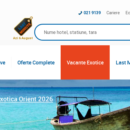
021 9139
Cariere
Ec
Azi 6 August
ive
Oferte Complete
Vacante Exotice
Last 
xotica Orient 2026