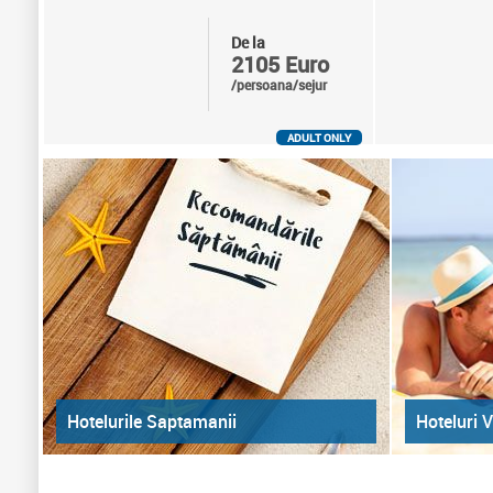
De la
2105 Euro
/persoana/sejur
ADULT ONLY
Hoteluri V
Hotelurile Saptamanii