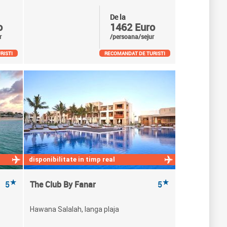
De la
o
1462 Euro
r
/persoana/sejur
RISTI
RECOMANDAT DE TURISTI
disponibilitate in timp real
★
★
5
The Club By Fanar
5
Hawana Salalah, langa plaja