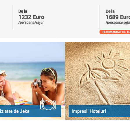
De la
De la
1232 Euro
1689 Eur
/persoana/sejur
/persoana/seju
RECOMANDAT DE TU
izitate de Jeka
Impresii Hoteluri