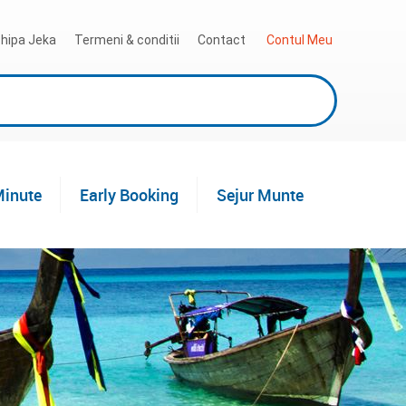
hipa Jeka
Termeni & conditii
Contact
 Contul Meu
Minute
Early Booking
Sejur Munte