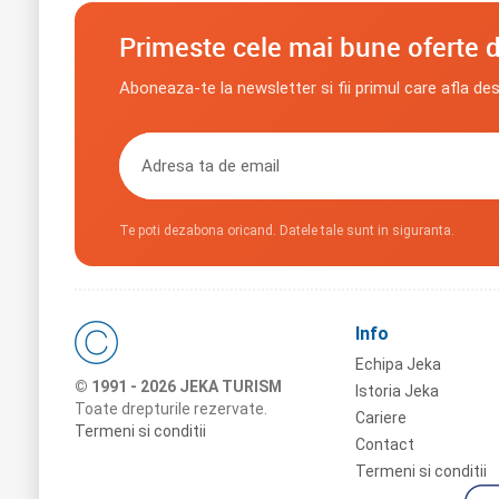
Primeste cele mai bune oferte d
Aboneaza-te la newsletter si fii primul care afla de
Te poti dezabona oricand. Datele tale sunt in siguranta.
Info
Echipa Jeka
© 1991 - 2026 JEKA TURISM
Istoria Jeka
Toate drepturile rezervate.
Cariere
Termeni si conditii
Contact
Termeni si conditii