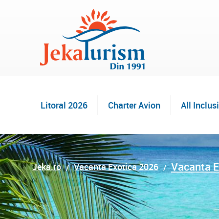
Litoral 2026
Charter Avion
All Inclus
Vacanta E
Jeka.ro
Vacanta Exotica 2026