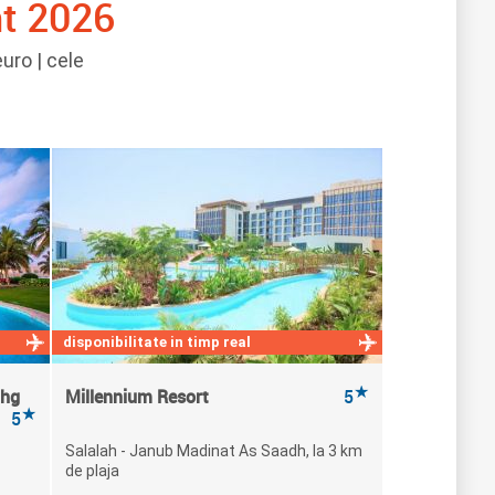
nt 2026
uro | cele
disponibilitate in timp real
★
Ihg
Millennium Resort
5
★
5
Salalah - Janub Madinat As Saadh, la 3 km
de plaja