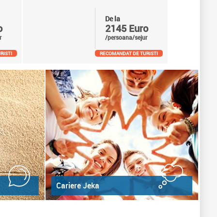
De la
o
2145 Euro
r
/persoana/sejur
RISTI
RECOMANDAT DE TURISTI
Cariere Jeka