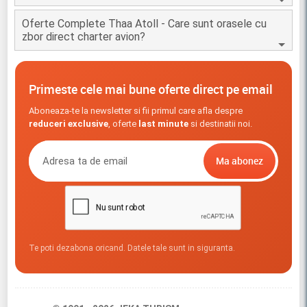
Oferte Complete Thaa Atoll - Care sunt orasele cu
zbor direct charter avion?
Primeste cele mai bune oferte direct pe email
Aboneaza-te la newsletter si fii primul care afla despre
reduceri exclusive
, oferte
last minute
si destinatii noi.
Te poti dezabona oricand. Datele tale sunt in siguranta.