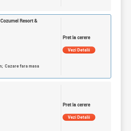
l Cozumel Resort &
Pret la cerere
Vezi Detalii
un; Cazare fara masa
Pret la cerere
Vezi Detalii