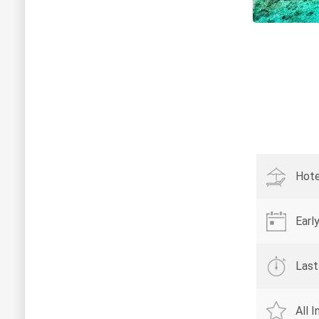
Hote
Earl
Last
All 