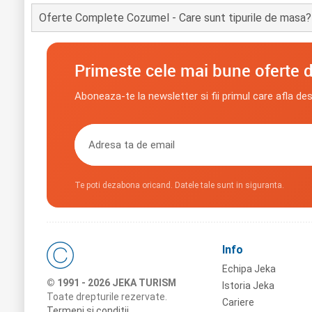
Oferte Complete Cozumel - Care sunt tipurile de masa?
Primeste cele mai bune oferte d
Aboneaza-te la newsletter si fii primul care afla de
Te poti dezabona oricand. Datele tale sunt in siguranta.
Info
Echipa Jeka
© 1991 - 2026 JEKA TURISM
Istoria Jeka
Toate drepturile rezervate.
Cariere
Termeni si conditii