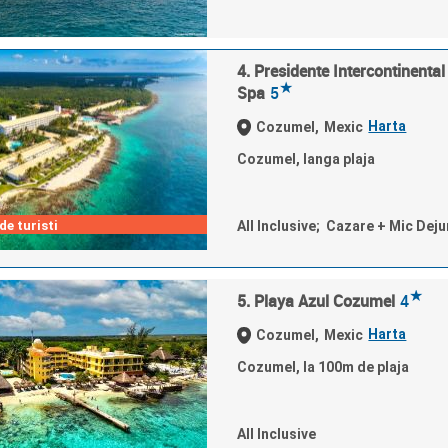
4. Presidente Intercontinenta
★
Spa
5
Harta
Cozumel,
Mexic
Cozumel, langa plaja
e turisti
All Inclusive; Cazare + Mic Dej
★
5. Playa Azul Cozumel
4
Harta
Cozumel,
Mexic
Cozumel, la 100m de plaja
All Inclusive