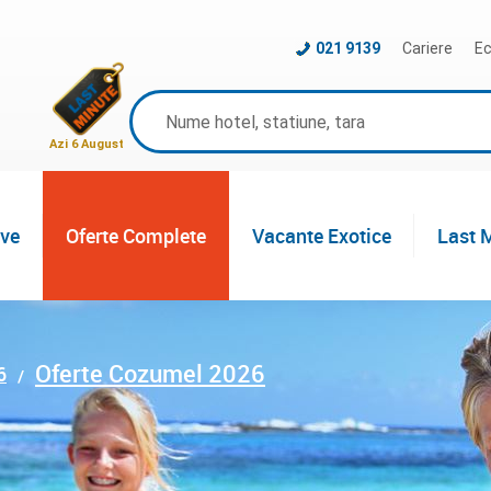
021 9139
Cariere
Ec
Azi 6 August
ive
Oferte Complete
Vacante Exotice
Last 
Oferte Cozumel 2026
6