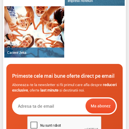
Impresii Hoteluri
Cariere Jeka
Primeste cele mai bune oferte direct pe email
Aboneaza-te la newsletter si fii primul care afla despre
reduceri
exclusive
, oferte
last minute
si destinatii noi.