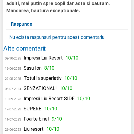
adulti, mai putin spre copii dar asta si cautam.
Mancarea, bautura exceptionale.
Raspunde
Nu exista raspunsuri pentru acest comentariu
Alte comentarii:
Impresii Liu Resort
10/10
09-10-2025
Sasu Ion
8/10
16-06-2025
Totul la superlativ
10/10
27-05-2025
SENZATIONAL!
10/10
08-07-2024
Impresii Liu Resort SIDE
10/10
18-09-2023
SUPERB
10/10
17-07-2023
Foarte bine!
9/10
11-07-2023
Liu resort
10/10
26-06-2023