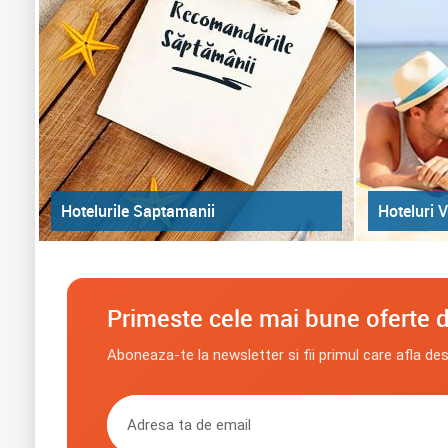
Hoteluri V
Hotelurile Saptamanii
Primeste cele mai bune oferte d
Aboneaza-te la newsletter si fii primul care afla de