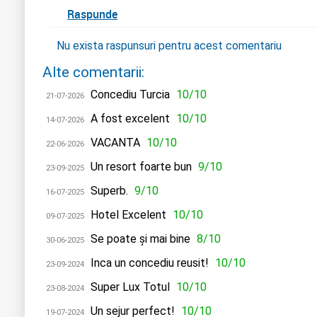
Raspunde
Nu exista raspunsuri pentru acest comentariu
Alte comentarii:
Concediu Turcia
10/10
21-07-2026
A fost excelent
10/10
14-07-2026
VACANTA
10/10
22-06-2026
Un resort foarte bun
9/10
23-09-2025
Superb.
9/10
16-07-2025
Hotel Excelent
10/10
09-07-2025
Se poate și mai bine
8/10
30-06-2025
Inca un concediu reusit!
10/10
23-09-2024
Super Lux Totul
10/10
23-08-2024
Un sejur perfect!
10/10
19-07-2024