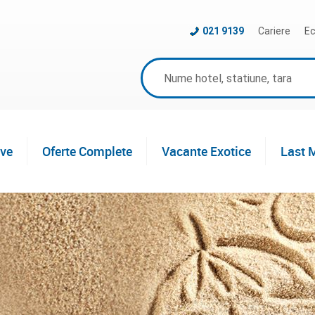
021 9139
Cariere
Ec
ive
Oferte Complete
Vacante Exotice
Last 