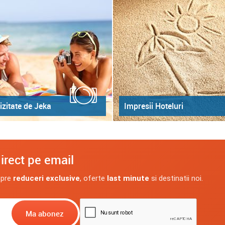
izitate de Jeka
Impresii Hoteluri
irect pe email
spre
reduceri exclusive
, oferte
last minute
si destinatii noi.