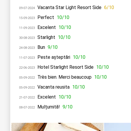
Vacanta Star Light Resort Side
6/10
09-07-2024
Perfect
10/10
15-09-2023
Excelent
10/10
11-09-2023
Starlight
10/10
30-08-2023
Bun
9/10
24-08-2023
Peste așteptări
10/10
11-07-2023
Hotel Starlight Resort Side
10/10
22-06-2023
Très bien. Merci beaucoup
10/10
05-09-2022
Vacanta reusita
10/10
05-09-2022
Excelent
10/10
21-07-2022
Mulțumită!
9/10
08-07-2022