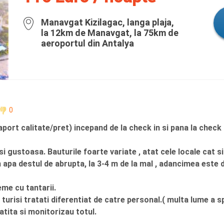
Manavgat Kizilagac, langa plaja,
la 12km de Manavgat, la 75km de
aeroportul din Antalya
0
rt calitate/pret) incepand de la check in si pana la check ou
 gustoasa. Bauturile foarte variate , atat cele locale cat si
in apa destul de abrupta, la 3-4 m de la mal , adancimea este 
eme cu tantarii.
turisi tratati diferentiat de catre personal.( multa lume a sp
tita si monitorizau totul.