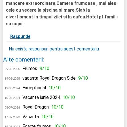
mancare extraordinara.Camere frumoase , mai ales
cele cu vedere la piscina si mare.Slab la
divertisment in timpul zilei si la cafea.Hotel pt familii
cu copii.
Raspunde
Nu exista raspunsuri pentru acest comentariu
Alte comentarii:
Frumos
9/10
09-09-2025
vacanta Royal Dragon Side
9/10
19-08-2025
Exceptional
10/10
19-08-2024
Vacanta iunie 2024
10/10
10-07-2024
Royal Dragon
10/10
08-07-2024
Vacanta
10/10
17-07-2023
Foarte frumos
10/10
15-06-2023