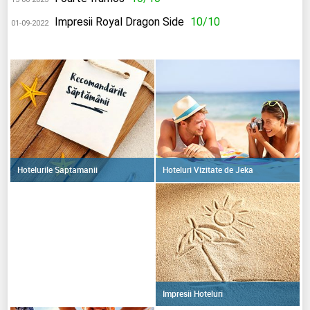
Impresii Royal Dragon Side
10/10
01-09-2022
Hoteluri Vizitate de Jeka
Hotelurile Saptamanii
Impresii Hoteluri