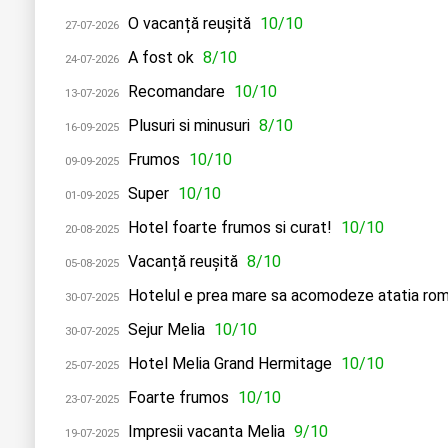
O vacanță reuşită
10/10
27-07-2026
A fost ok
8/10
24-07-2026
Recomandare
10/10
13-07-2026
Plusuri si minusuri
8/10
16-09-2025
Frumos
10/10
09-09-2025
Super
10/10
01-09-2025
Hotel foarte frumos si curat!
10/10
20-08-2025
Vacanță reușită
8/10
05-08-2025
Hotelul e prea mare sa acomodeze atatia rom
30-07-2025
Sejur Melia
10/10
30-07-2025
Hotel Melia Grand Hermitage
10/10
25-07-2025
Foarte frumos
10/10
23-07-2025
Impresii vacanta Melia
9/10
19-07-2025