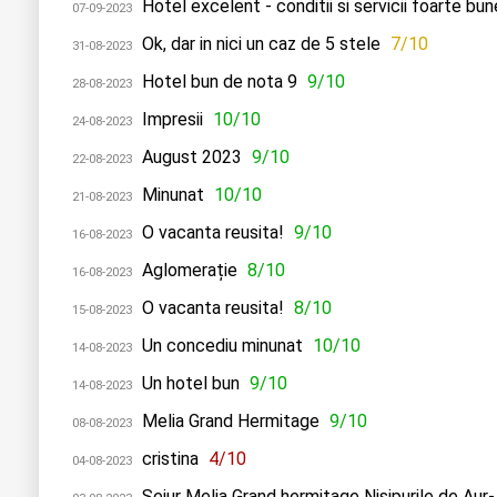
Hotel excelent - conditii si servicii foarte bun
07-09-2023
Ok, dar in nici un caz de 5 stele
7/10
31-08-2023
Hotel bun de nota 9
9/10
28-08-2023
Impresii
10/10
24-08-2023
August 2023
9/10
22-08-2023
Minunat
10/10
21-08-2023
O vacanta reusita!
9/10
16-08-2023
Aglomerație
8/10
16-08-2023
O vacanta reusita!
8/10
15-08-2023
Un concediu minunat
10/10
14-08-2023
Un hotel bun
9/10
14-08-2023
Melia Grand Hermitage
9/10
08-08-2023
cristina
4/10
04-08-2023
Sejur Melia Grand hermitage Nisipurile de Aur-