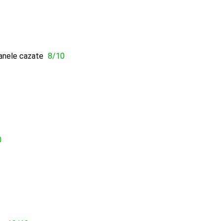
oanele cazate
8/10
0