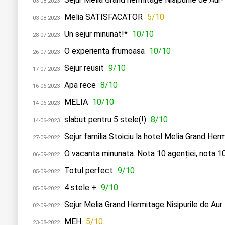
03-08-2023
Melia SATISFACATOR
5/10
03-08-2023
Un sejur minunat!*
10/10
28-07-2023
O experienta frumoasa
10/10
26-07-2023
Sejur reusit
9/10
17-07-2023
Apa rece
8/10
16-06-2023
MELIA
10/10
14-06-2023
slabut pentru 5 stele(!)
8/10
14-06-2023
Sejur familia Stoiciu la hotel Melia Grand Her
27-09-2022
O vacanta minunata. Nota 10 agenției, nota 10 
06-09-2022
Totul perfect
9/10
05-09-2022
4 stele +
9/10
05-09-2022
Sejur Melia Grand Hermitage Nisipurile de Aur
02-09-2022
MEH
5/10
23-08-2022