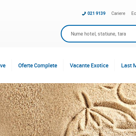
021 9139
Cariere
Ec
ive
Oferte Complete
Vacante Exotice
Last 