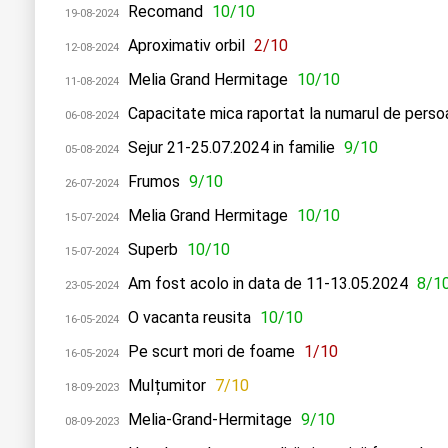
Recomand
10/10
19-08-2024
Aproximativ orbil
2/10
12-08-2024
Melia Grand Hermitage
10/10
11-08-2024
Capacitate mica raportat la numarul de pers
06-08-2024
Sejur 21-25.07.2024 in familie
9/10
05-08-2024
Frumos
9/10
26-07-2024
Melia Grand Hermitage
10/10
15-07-2024
Superb
10/10
15-07-2024
Am fost acolo in data de 11-13.05.2024
8/1
23-05-2024
O vacanta reusita
10/10
16-05-2024
Pe scurt mori de foame
1/10
16-05-2024
Mulțumitor
7/10
18-09-2023
Melia-Grand-Hermitage
9/10
08-09-2023